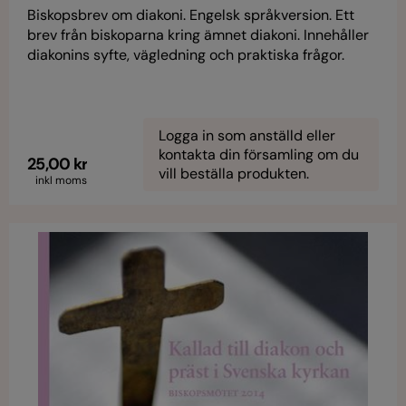
Biskopsbrev om diakoni. Engelsk språkversion. Ett
brev från biskoparna kring ämnet diakoni. Innehåller
diakonins syfte, vägledning och praktiska frågor.
Riktar sig främst till präster och församlingar A
swedish Bishop´s letter about diaconia. Translated
into english. The letter presents the purpose of
diaconia, guidance and practical matters.
Logga in som anställd eller
kontakta din församling om du
25,00 kr
vill beställa produkten.
inkl moms