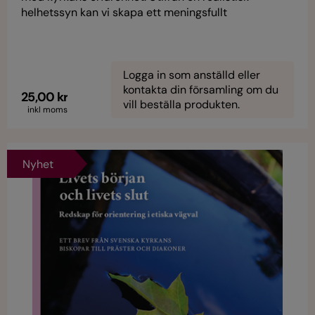
helhetssyn kan vi skapa ett meningsfullt
engagemang hos beslutsfattare, företag,
organisationer och hos varje enskild människa.
Ursprunglig utgåva från 2014.
Logga in som anställd eller
kontakta din församling om du
25,00 kr
vill beställa produkten.
inkl moms
Nyhet