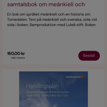
samtalsbok om meänkieli och
Tornedalen.
En bok om språket meänkieli och en historia om
Tornedalen. Text på meänkieli och svenska, sida vid
sida i boken. Samproduktion med Luleå stift. Boken
behandlar försvenskningsprocessen i skolan och de
s.k. arbetsstugorna samt kyrkans pådrivande roll i
den. Svenska kyrkan bär här en reell skuld som
behöver hanteras på något sätt. Boken utmanar till
reflekterande tillbakablickar och gläntar samtidigt
150,00 kr
Beställ
på framtidsperspektiv.
inkl moms