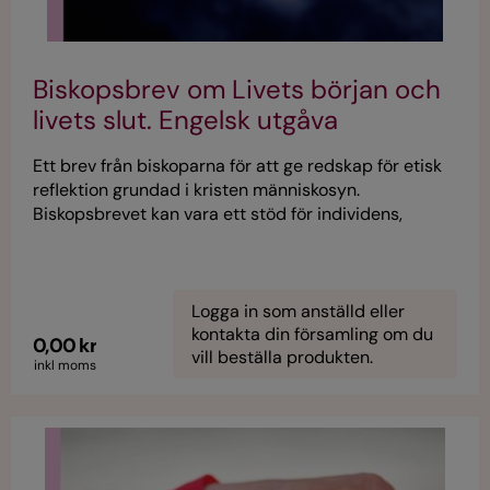
Biskopsbrev om Livets början och
livets slut. Engelsk utgåva
Ett brev från biskoparna för att ge redskap för etisk
reflektion grundad i kristen människosyn.
Biskopsbrevet kan vara ett stöd för individens,
församlingens och samhällets reflektion när de stora
frågorna om livets början och livets söker svar.
Engelsk språkversion av SK23151.
Logga in som anställd eller
kontakta din församling om du
0,00 kr
vill beställa produkten.
inkl moms