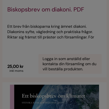
Biskopsbrev om diakoni. PDF
Ett brev från biskoparna kring ämnet diakoni.
Díakonins syfte, vägledning och praktiska frågor.
Riktar sig främst till präster och församlingar. För
den som önskar finns en kostnadsfri, digital version
som PDF, att tillgå på:
https://www.svenskakyrkan.se/biskopsmotet samt
här i artikeln. När den tryckta upplagan är slut
Logga in som anställd eller
kontakta din församling om du
planeras i dagsläget ej påfyllning av tryckta
25,00 kr
vill beställa produkten.
exemplar. Vi hänvisar då endast till nedladdningsbar
inkl moms
version.