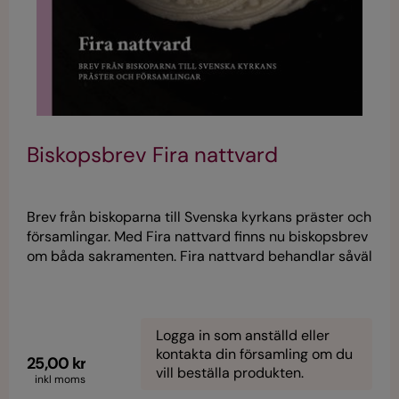
Biskopsbrev Fira nattvard
Brev från biskoparna till Svenska kyrkans präster och
församlingar. Med Fira nattvard finns nu biskopsbrev
om båda sakramenten. Fira nattvard behandlar såväl
teologiska, ekumeniska och historiska perspektiv
som praktiska och pastorala frågor. För nio år sedan
skrev Svenska kyrkans biskopar Leva i dopet. Brev
från biskoparna till Svenska kyrkans präster och
Logga in som anställd eller
kontakta din församling om du
församlingar
25,00 kr
vill beställa produkten.
inkl moms