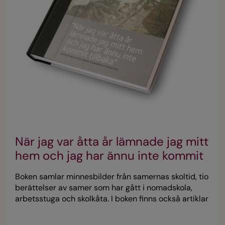
När jag var åtta år lämnade jag mitt
hem och jag har ännu inte kommit
tillbaka
Boken samlar minnesbilder från samernas skoltid, tio
berättelser av samer som har gått i nomadskola,
arbetsstuga och skolkåta. I boken finns också artiklar
om rasbiologiska undersökningar, språkförlust,
nedärvd sorg men också om motstånd och