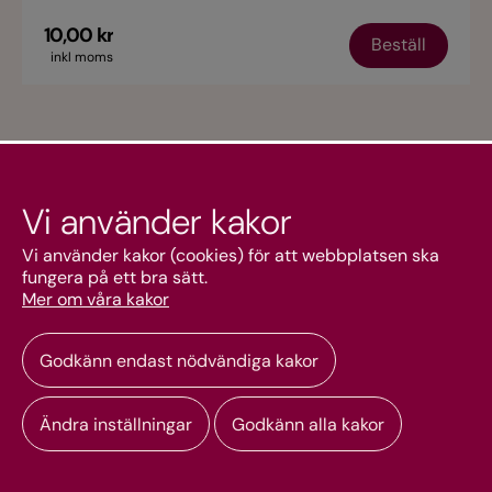
10,00 kr
Beställ
inkl moms
Vi använder kakor
Kundtjänst
Vi använder kakor (cookies) för att webbplatsen ska
fungera på ett bra sätt.
Mer om våra kakor
Mitt konto
Godkänn endast nödvändiga kakor
Ändra inställningar
Godkänn alla kakor
Copyright © 2026 Svenska kyrkan webbshop. Alla rättigheter reserverade.