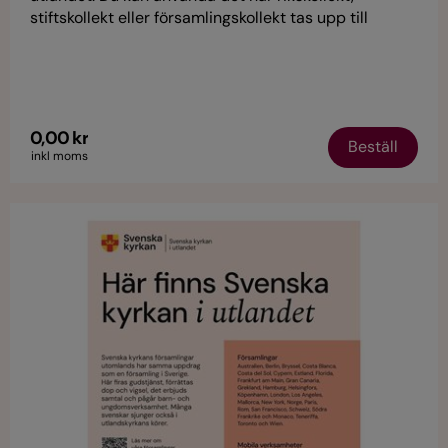
stiftskollekt eller församlingskollekt tas upp till
Svenska kyrkan i utlandet. Placera vid entré inför
gudstjänst, eller andra lämpliga platser.
0,00 kr
Beställ
inkl moms