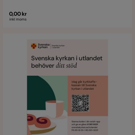
finns för nerladdning i A5- och A4-format.
0,00 kr
inkl moms