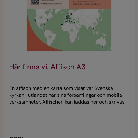
Här finns vi. Affisch A3
En affisch med en karta som visar var Svenska
kyrkan i utlandet har sina församlingar och mobila
verksamheter. Affischen kan laddas ner och skrivas
ut i A4- eller A3-format. Den innehåller en QR-kod
för mer information på svenskakyrkan.se/iutlandet.