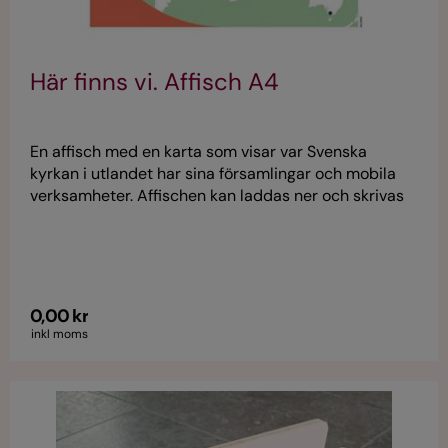
Här finns vi. Affisch A4
En affisch med en karta som visar var Svenska
kyrkan i utlandet har sina församlingar och mobila
verksamheter. Affischen kan laddas ner och skrivas
ut i A4- eller A3-format. Den innehåller en QR-kod
för mer information på svenskakyrkan.se/iutlandet.
0,00 kr
inkl moms