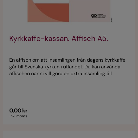
Kyrkkaffe-kassan. Affisch A5.
En affisch om att insamlingen från dagens kyrkkaffe
går till Svenska kyrkan i utlandet. Du kan använda
affischen när ni vill göra en extra insamling till
Svenska kyrkan i utlandet, exempelvis under
insamlingsperioden på hösten, vid kollektdag för
utlandskyrkan eller vid andra tillfällen. Affischen
finns för nerladdning i A5- och A4-format.
0,00 kr
inkl moms