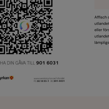
Affisch 
utlandet
eller fö
utlandet
lämpliga