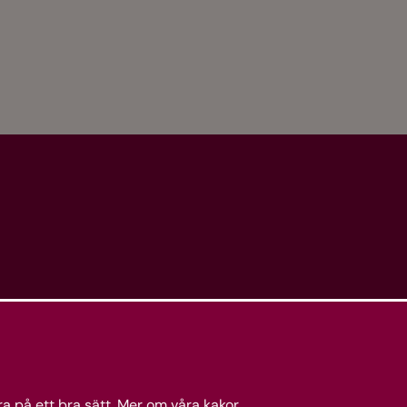
a på ett bra sätt.
Mer om våra kakor