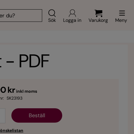
Sök
Logga in
Varukorg
Meny
t - PDF
0 kr
inkl moms
nr:
SK23193
l