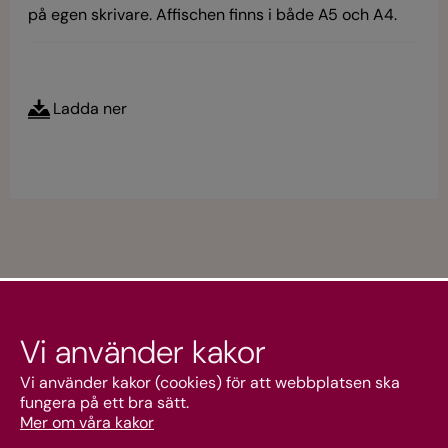
på egen skrivare. Affischen finns i både A5 och A4.
Ladda ner
Vi använder kakor
Kundtjänst
Vi använder kakor (cookies) för att webbplatsen ska
fungera på ett bra sätt.
Mer om våra kakor