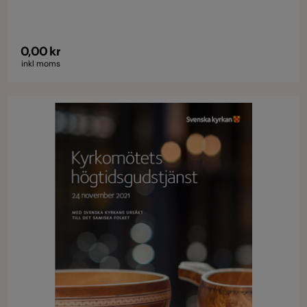
åtaganden för kommande tio åren. En agenda på
svenska finns i webbshopen – SK22001.
0,00 kr
inkl moms