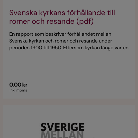
Svenska kyrkans förhållande till
romer och resande (pdf)
En rapport som beskriver förhållandet mellan
Svenska kyrkan och romer och resande under
perioden 1900 till 1950. Eftersom kyrkan länge var en
del av svenska staten och historiskt har haft stor
makt på såväl central och politisk nivå som lokal och
vardaglig nivå i det svenska samhället är det dock
viktigt att undersöka även detta område.
Föreliggande undersökning ska ses som en
0,00 kr
inledande studie över vissa delar av Svenska kyrkans
inkl moms
verksamhet som explicit eller implicit har riktats mot
romer och resande.