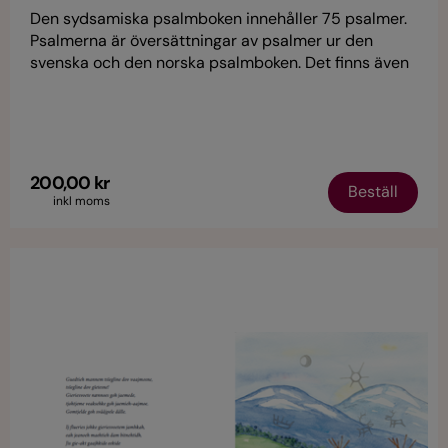
Den sydsamiska psalmboken innehåller 75 psalmer.
Psalmerna är översättningar av psalmer ur den
svenska och den norska psalmboken. Det finns även
psalmer där originaltexterna är på sydsamiska.
Psalmboken innehåller dessutom
gudstjänstordningar, böner och listor på
evangelietexter för de olika sön- och helgdagarna.
200,00 kr
Beställ
inkl moms