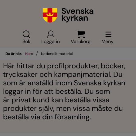
Sök
Logga in
Varukorg
Meny
/
Du är här:
Hem
Nationellt material
Här hittar du profilprodukter, böcker,
trycksaker
och
kampanj
material. Du
som är anställd inom
Svenska kyrkan
loggar in för att beställa. Du som
är
priva
t kund kan beställa vissa
produkter själv, men vissa måste du
beställa via din församling.