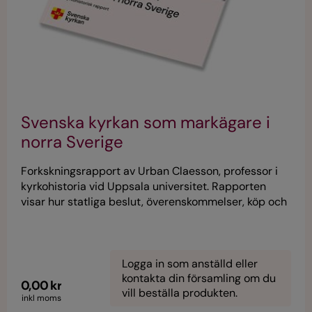
Svenska kyrkan som markägare i
norra Sverige
Forkskningsrapport av Urban Claesson, professor i
kyrkohistoria vid Uppsala universitet. Rapporten
visar hur statliga beslut, överenskommelser, köp och
donationer alla har spelat en roll i hur kyrkans
markinnehav har vuxit fram, samt hur
förutsättningarna förändrats under olika historiska
epoker. Rapporten är finansierad av Svenska kyrkan
Logga in som anställd eller
kontakta din församling om du
som led i försoningsprocessen med det samiska
0,00 kr
vill beställa produkten.
folket.
inkl moms