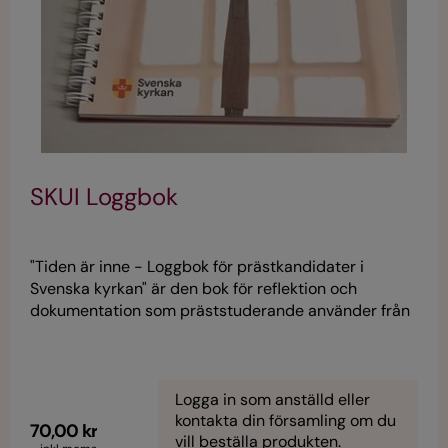
SKUI Loggbok
"Tiden är inne - Loggbok för prästkandidater i
Svenska kyrkan" är den bok för reflektion och
dokumentation som präststuderande använder från
biskopens antagning i ett stift till det avslutande
utbildningsåret vid Svenska kyrkans
utbildningsinstitut. Läs mer
https://www.svenskakyrkan.se/utbildningsinstitutet
Logga in som anställd eller
kontakta din församling om du
70,00 kr
vill beställa produkten.