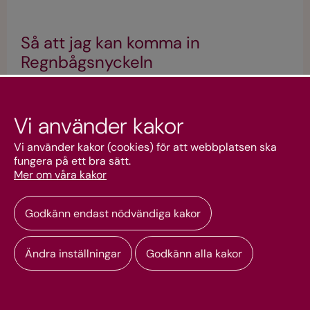
Så att jag kan komma in
Regnbågsnyckeln
En bok som gärna kan beställas tillsammans med
Regnbågsnyckelns startpaket. Andra utgåvan.
Vi använder kakor
Vi använder kakor (cookies) för att webbplatsen ska
fungera på ett bra sätt.
Mer om våra kakor
99,00 kr
Beställ
inkl moms
Godkänn endast nödvändiga kakor
Ändra inställningar
Godkänn alla kakor
Nyhet