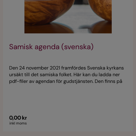
Samisk agenda (svenska)
Den 24 november 2021 framfördes Svenska kyrkans
ursäkt till det samiska folket. Här kan du ladda ner
pdf-filer av agendan för gudstjänsten. Den finns på
svenska och engelska (SK22002), med delar på
samiska varieteter (översatta). Agendan innehåller
bland annat orsakerna till ursäkten, vittnesmål, en
beskrivning av försoningsprocessen och Svenska
kyrkans åtaganden för de kommande tio åren. En
0,00 kr
delvis ny agenda tas fram till ursäkten på
inkl moms
Ságastallamat den 21-23 oktober 2022.