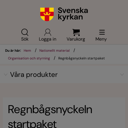
Sök
Logga in
Varukorg
Meny
/
/
Du är här:
Hem
Nationellt material
/
Organisation och styrning
Regnbågsnyckeln startpaket
Våra produkter
Regnbågsnyckeln
startpaket