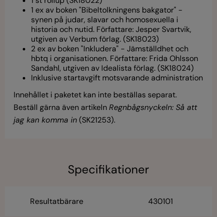
1 st rollup (SK18022)
1 ex av boken "Bibeltolkningens bakgator" -
synen på judar, slavar och homosexuella i
historia och nutid. Författare: Jesper Svartvik,
utgiven av Verbum förlag. (SK18023)
2 ex av boken "Inkludera" - Jämställdhet och
hbtq i organisationen. Författare: Frida Ohlsson
Sandahl, utgiven av Idealista förlag. (SK18024)
Inklusive startavgift motsvarande administration
Innehållet i paketet kan inte beställas separat.
Beställ gärna även artikeln
Regnbågsnyckeln: Så att
jag kan komma in
(SK21253).
Specifikationer
Resultatbärare
430101