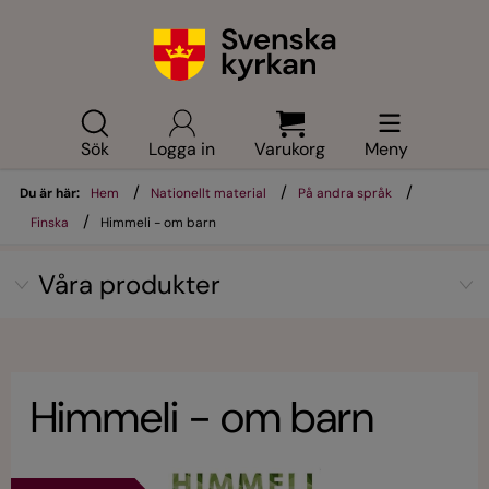
Sök
Logga in
Varukorg
Meny
/
/
/
Du är här:
Hem
Nationellt material
På andra språk
/
Finska
Himmeli - om barn
Våra produkter
Himmeli - om barn