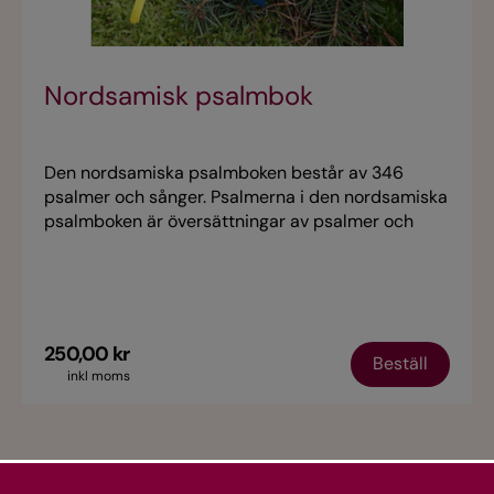
Nordsamisk psalmbok
Den nordsamiska psalmboken består av 346
psalmer och sånger. Psalmerna i den nordsamiska
psalmboken är översättningar av psalmer och
sånger hämtade från svensk, norsk och finsk
tradition. Den nordsamiska psalmboken innehåller
även evangelieboken samt en liten bönbok.
250,00 kr
Beställ
inkl moms