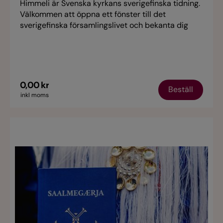
Himmeli är Svenska kyrkans sverigefinska tidning.
Välkommen att öppna ett fönster till det
sverigefinska församlingslivet och bekanta dig
med sverigefinnar i olika åldrar och livssituationer.
I detta nummer intervju med musikern Peter
Tikkanen.
0,00 kr
Beställ
inkl moms