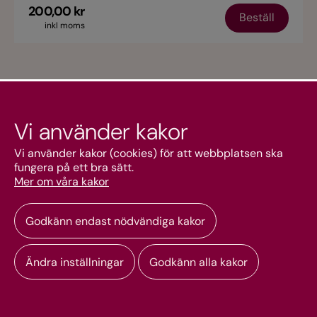
200,00 kr
Beställ
inkl moms
Vi använder kakor
Kundtjänst
Vi använder kakor (cookies) för att webbplatsen ska
fungera på ett bra sätt.
Mer om våra kakor
Mitt konto
Godkänn endast nödvändiga kakor
Ändra inställningar
Godkänn alla kakor
Copyright © 2026 Svenska kyrkan webbshop. Alla rättigheter reserverade.