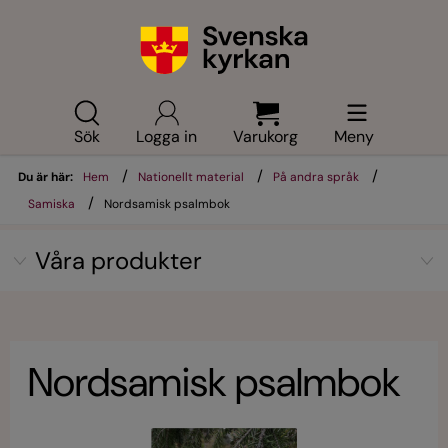
Sök
Logga in
Varukorg
Meny
/
/
/
Du är här:
Hem
Nationellt material
På andra språk
/
Samiska
Nordsamisk psalmbok
Våra produkter
Nordsamisk psalmbok