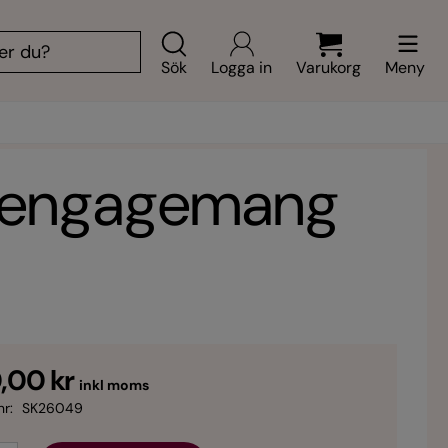
Sök
Logga in
Varukorg
Meny
v engagemang
,00 kr
inkl moms
nr:
SK26049