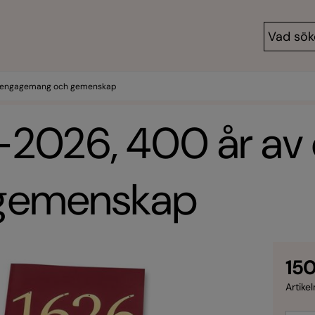
v engagemang och gemenskap
-2026, 400 år a
gemenskap
150
Artikel