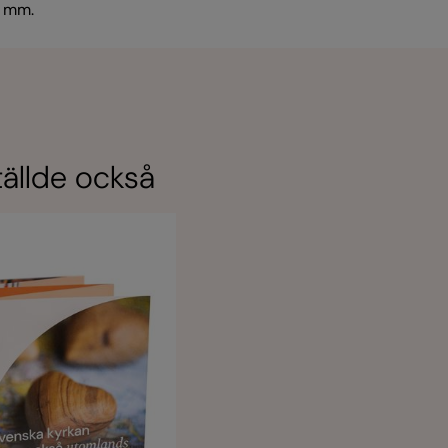
0 mm.
ällde också