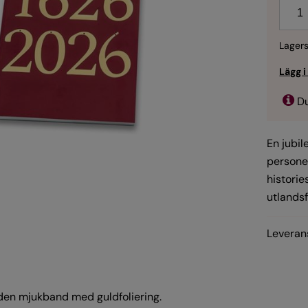
Anta
Lagers
Du
En jubil
personer
histori
utlands
Leveran
den mjukband med guldfoliering.