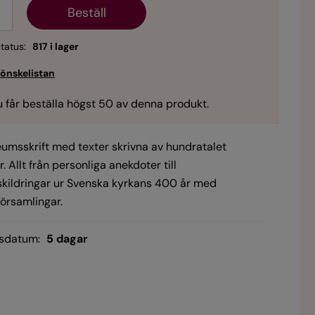
l
tatus:
817 i lager
 får beställa högst 50 av denna produkt.
eumsskrift med texter skrivna av hundratalet
. Allt från personliga anekdoter till
eskildringar ur Svenska kyrkans 400 år med
församlingar.
sdatum:
5 dagar