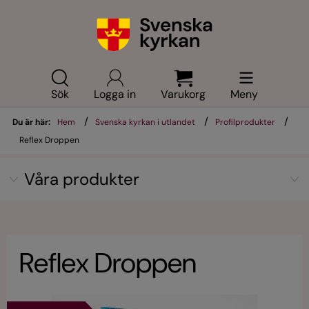
Sök
Logga in
Varukorg
Meny
/
/
/
Du är här:
Hem
Svenska kyrkan i utlandet
Profilprodukter
Reflex Droppen
Våra produkter
Reflex Droppen