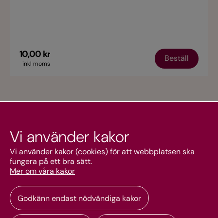
10,00 kr
Beställ
inkl moms
Vi använder kakor
Kundtjänst
Vi använder kakor (cookies) för att webbplatsen ska
fungera på ett bra sätt.
Mer om våra kakor
Mitt konto
Godkänn endast nödvändiga kakor