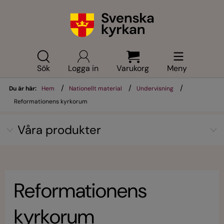
Sök
Logga in
Varukorg
Meny
/
/
/
Du är här:
Hem
Nationellt material
Undervisning
Reformationens kyrkorum
Våra produkter
Reformationens
kyrkorum