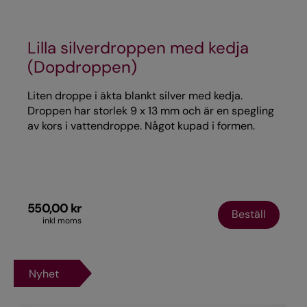
Lilla silverdroppen med kedja
(Dopdroppen)
Liten droppe i äkta blankt silver med kedja.
Droppen har storlek 9 x 13 mm och är en spegling
av kors i vattendroppe. Något kupad i formen.
Silverkedja med förlängningslänk som gör att den
kan förlängas/förkortas: max 50 cm, min. 40 cm
lång.
550,00 kr
Beställ
inkl moms
Nyhet