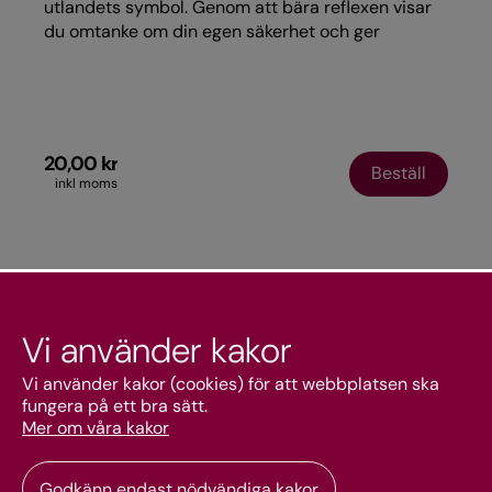
utlandets symbol. Genom att bära reflexen visar
du omtanke om din egen säkerhet och ger
samtidigt ett stöd till Svenska kyrkan i utlandet.
20,00 kr
Beställ
inkl moms
Vi använder kakor
Kundtjänst
Vi använder kakor (cookies) för att webbplatsen ska
fungera på ett bra sätt.
Mer om våra kakor
Mitt konto
Godkänn endast nödvändiga kakor