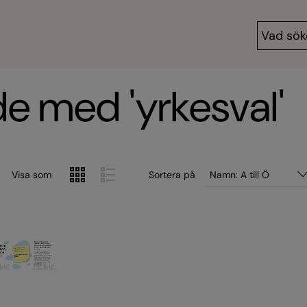
e med 'yrkesval'
Visa som
Sortera på
Namn: A till Ö