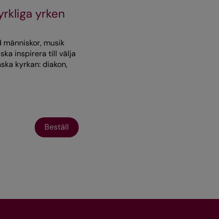
rkliga yrken
d människor, musik
ka inspirera till välja
ska kyrkan: diakon,
g, kyrkomusiker eller
Beställ