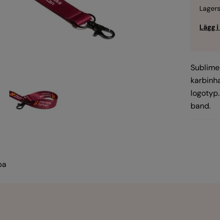
Lagers
Sublime
karbinh
logotyp.
band.
pa