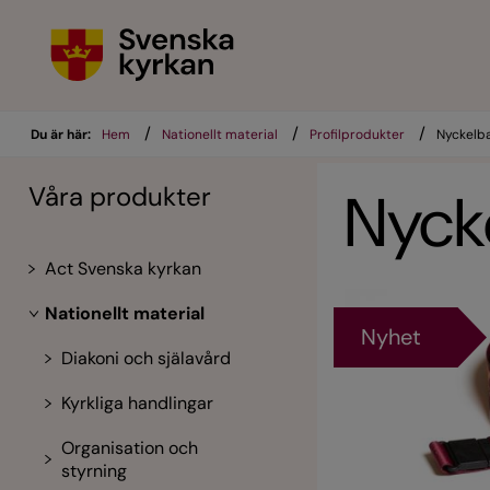
/
/
/
Du är här:
Hem
Nationellt material
Profilprodukter
Nyckelba
Våra produkter
Nyck
Act Svenska kyrkan
Nationellt material
Nyhet
Diakoni och själavård
Kyrkliga handlingar
Organisation och
styrning