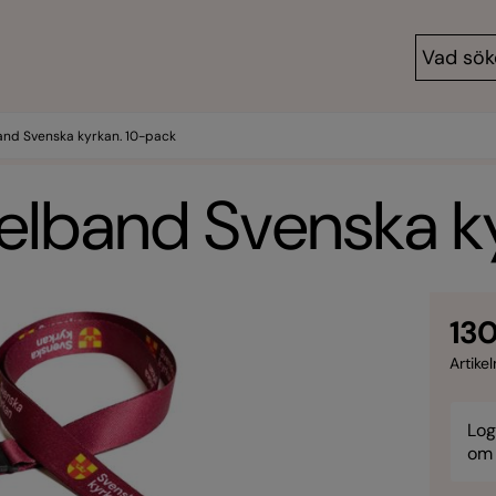
nd Svenska kyrkan. 10-pack
elband Svenska k
130
Artikel
Log
om 