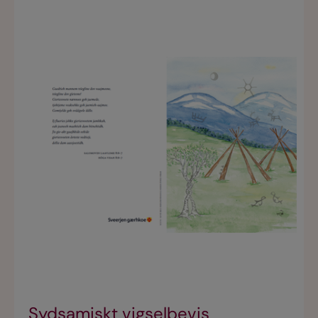
Sydsamiskt vigselbevis