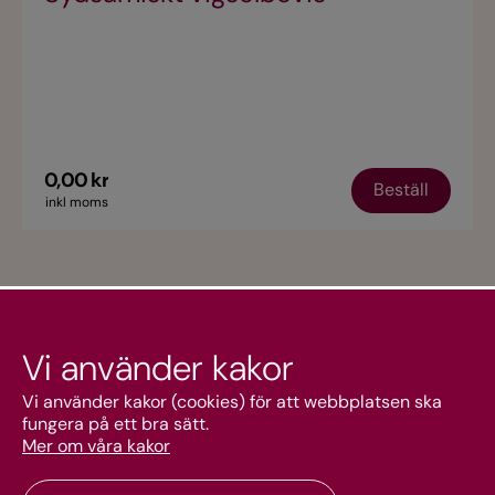
0,00 kr
Beställ
inkl moms
Vi använder kakor
Kundtjänst
Vi använder kakor (cookies) för att webbplatsen ska
fungera på ett bra sätt.
Mer om våra kakor