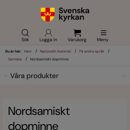
Sök
Logga in
Varukorg
Meny
/
/
/
Du är här:
Hem
Nationellt material
På andra språk
/
Samiska
Nordsamiskt dopminne
Våra produkter
Nordsamiskt
dopminne