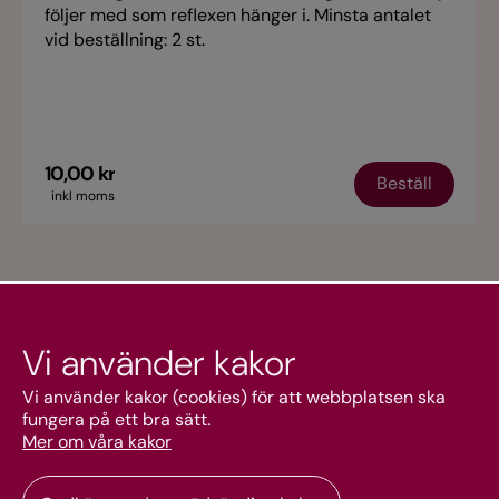
följer med som reflexen hänger i. Minsta antalet
vid beställning: 2 st.
10,00 kr
Beställ
inkl moms
Vi använder kakor
Kundtjänst
Vi använder kakor (cookies) för att webbplatsen ska
fungera på ett bra sätt.
Mer om våra kakor
Mitt konto