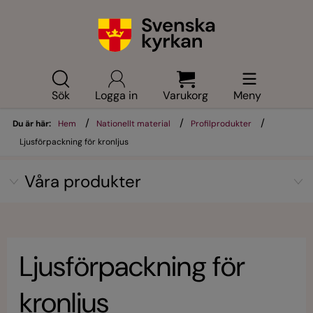
Sök
Logga in
Varukorg
Meny
/
/
/
Du är här:
Hem
Nationellt material
Profilprodukter
Ljusförpackning för kronljus
Våra produkter
Ljusförpackning för
kronljus