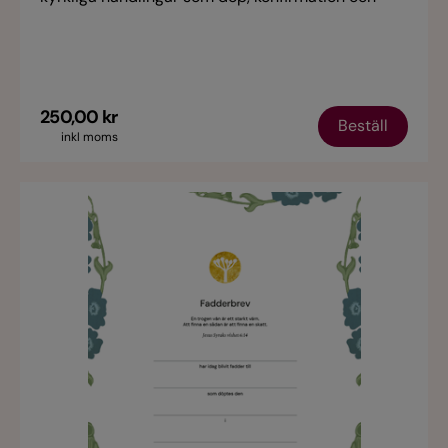
vigsel eller andra dokument som diplom eller
finare ark som ska lämnas över i ett finare kuvert.
En bunt (1 st) innehåller 25 kuvert som är det
minsta antal man kan beställa.
250,00 kr
Beställ
inkl moms