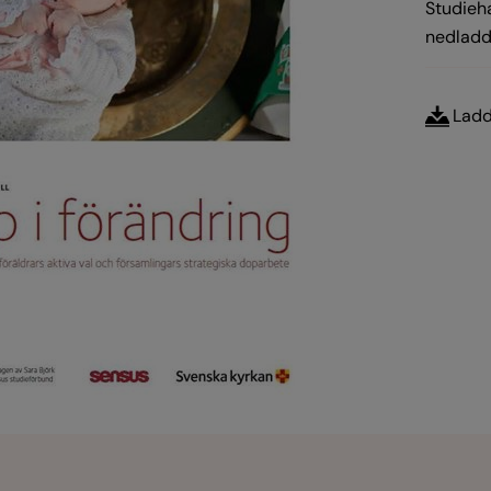
Studieha
nedladd
Ladd