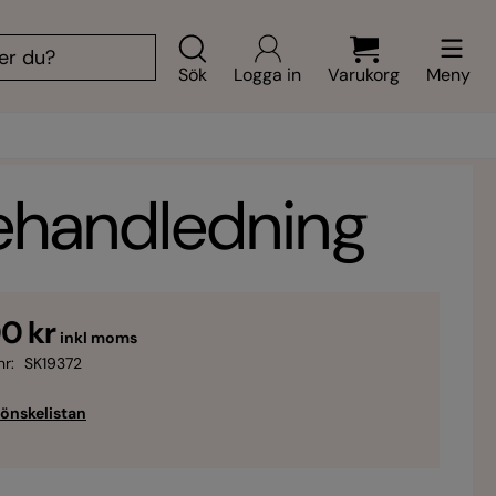
Sök
Logga in
Varukorg
Meny
iehandledning
0 kr
inkl moms
nr:
SK19372