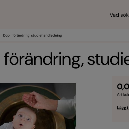
/
Dop i förändring, studiehandledning
 förändring, stud
0,0
Artikel