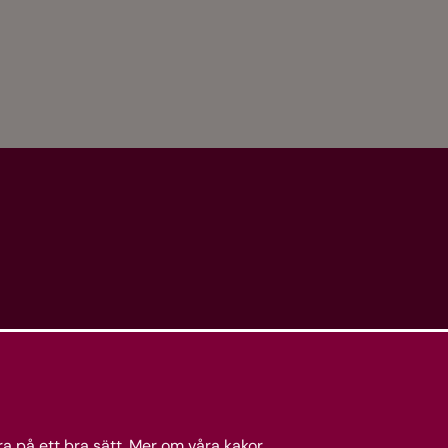
a på ett bra sätt.
Mer om våra kakor