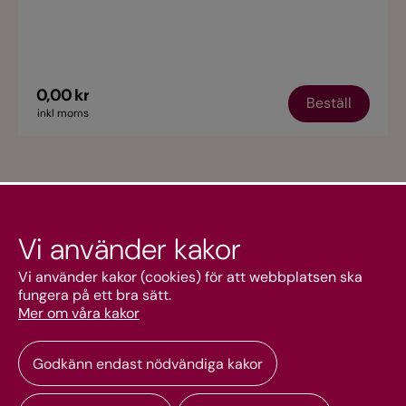
0,00 kr
Beställ
inkl moms
Vi använder kakor
Kundtjänst
Vi använder kakor (cookies) för att webbplatsen ska
fungera på ett bra sätt.
Mer om våra kakor
Mitt konto
Godkänn endast nödvändiga kakor