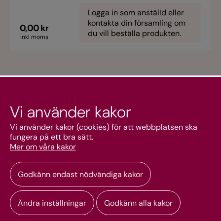
Logga in som anställd eller
kontakta din församling om
0,00 kr
du vill beställa produkten.
inkl moms
Vi använder kakor
Kundtjänst
Vi använder kakor (cookies) för att webbplatsen ska
fungera på ett bra sätt.
Mer om våra kakor
Mitt konto
Godkänn endast nödvändiga kakor
Ändra inställningar
Godkänn alla kakor
Copyright © 2026 Svenska kyrkan webbshop. Alla rättigheter reserverade.