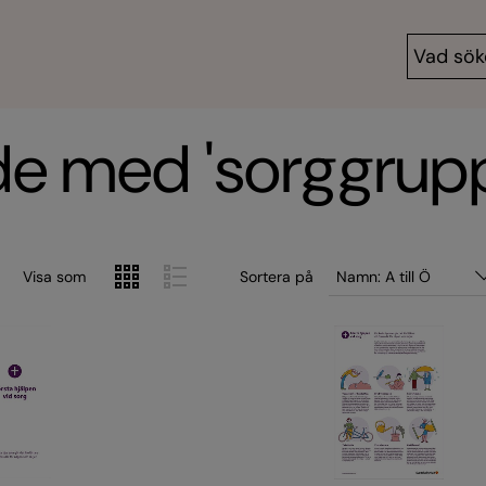
de med 'sorggrupp
Visa som
Sortera på
Namn: A till Ö