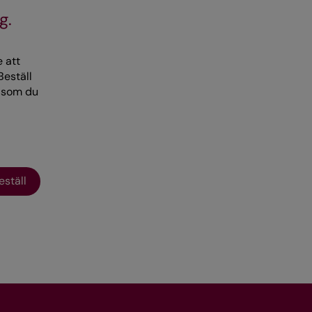
g.
e att
Beställ
r som du
örre
namn.
eställ