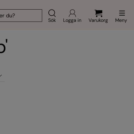
Sök
Logga in
Varukorg
Meny
'