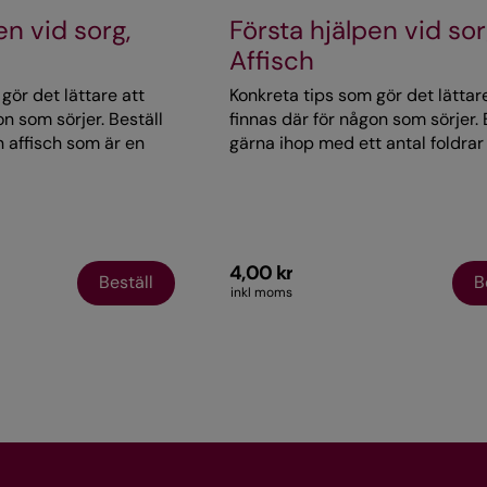
en vid sorg,
Första hjälpen vid sor
Affisch
gör det lättare att
Konkreta tips som gör det lättar
on som sörjer. Beställ
finnas där för någon som sörjer. 
 affisch som är en
gärna ihop med ett antal foldra
 foldern med samma
kan ladda ner. Affischen är en st
 alltid aktuellt och
version av foldern med samma 
as året om. Ladda ner
pen.
4,00 kr
Beställ
B
inkl moms