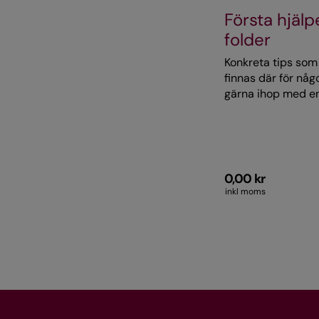
Första hjälp
folder
Konkreta tips som 
finnas där för någ
gärna ihop med en
större version av
namn. Materialet är
kan därför använd
foldern i webbsho
0,00 kr
inkl moms