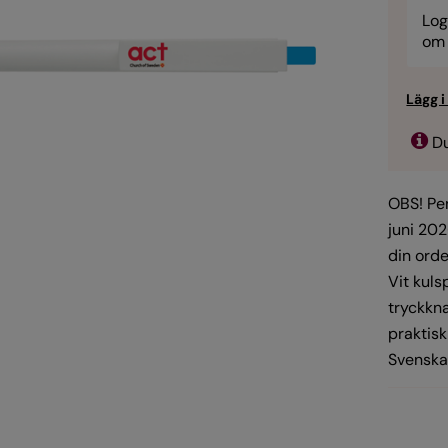
Log
om 
Du
OBS! Pe
juni 202
din ord
Vit kul
tryckkn
praktisk
Svenska