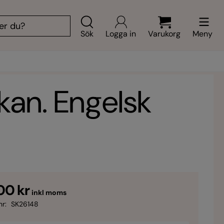
Sök
Logga in
Varukorg
Meny
kan. Engelsk
00 kr
inkl moms
nr:
SK26148