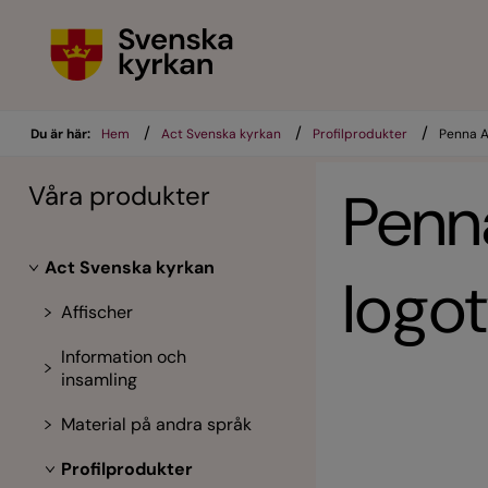
/
/
/
Du är här:
Hem
Act Svenska kyrkan
Profilprodukter
Penna A
Våra produkter
Penn
Act Svenska kyrkan
logo
Affischer
Information och
insamling
Material på andra språk
Profilprodukter