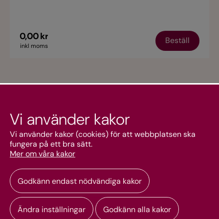
0,00 kr
Beställ
inkl moms
Vi använder kakor
Kundtjänst
Vi använder kakor (cookies) för att webbplatsen ska
fungera på ett bra sätt.
Mer om våra kakor
Mitt konto
Godkänn endast nödvändiga kakor
Ändra inställningar
Godkänn alla kakor