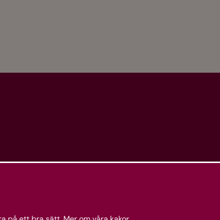
a på ett bra sätt.
Mer om våra kakor