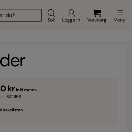
Sök
Logga in
Varukorg
Meny
lder
0 kr
inkl moms
nr:
SK21158