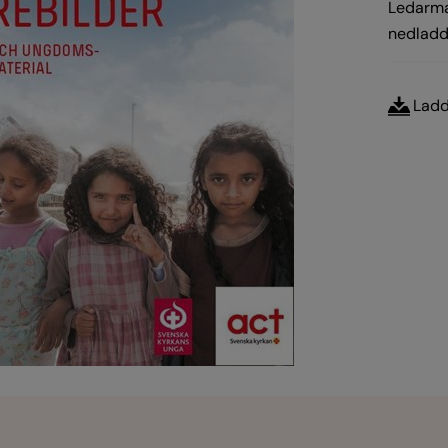
Ledarma
nedladdn
Ladd