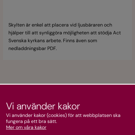
Skylten är enkel att placera vid ljusbäraren och
hjälper till att synliggöra möjligheten att stödja Act
Svenska kyrkans arbete. Finns även som
nedladdningsbar PDF.
Vi använder kakor
Kundtjänst
Vi använder kakor (cookies) för att webbplatsen ska
fungera på ett bra sätt.
Mer om våra kakor