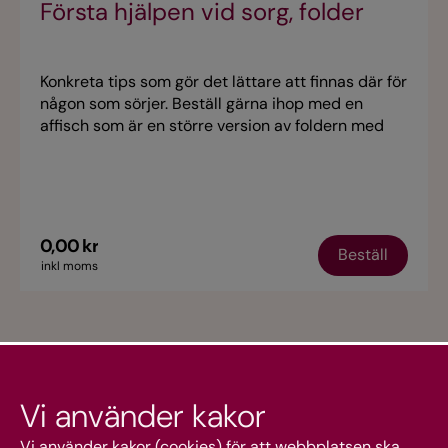
Första hjälpen vid sorg, folder
Konkreta tips som gör det lättare att finnas där för
någon som sörjer. Beställ gärna ihop med en
affisch som är en större version av foldern med
samma namn. Materialet är alltid aktuellt och kan
därför användas året om. Ladda ner foldern i
webbshopen.
0,00 kr
Beställ
inkl moms
Vi använder kakor
Vi använder kakor (cookies) för att webbplatsen ska