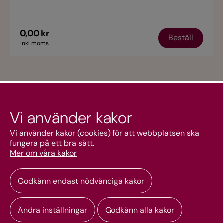
0,00 kr
Beställ
inkl moms
Vi använder kakor
Kundtjänst
Vi använder kakor (cookies) för att webbplatsen ska
fungera på ett bra sätt.
Mer om våra kakor
Mitt konto
Godkänn endast nödvändiga kakor
Ändra inställningar
Godkänn alla kakor