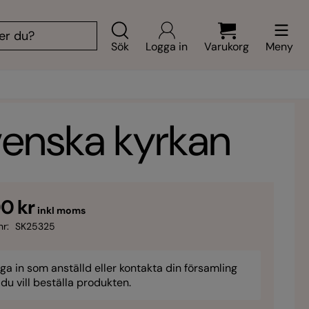
Sök
Logga in
Varukorg
Meny
venska kyrkan
0 kr
inkl moms
nr:
SK25325
ga in som anställd eller kontakta din församling
du vill beställa produkten.