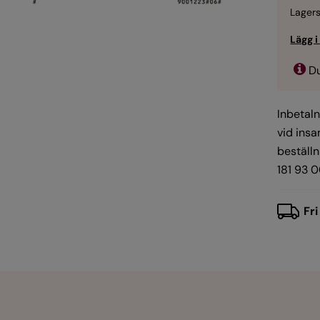
Lagers
Du
Inbetaln
vid insa
beställn
181 93 0
Fri