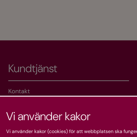
Kundtjänst
Kontakt
Kakor och integritet
Om Svenska kyrkans webbshop
Vi använder kakor
Vi använder kakor (cookies) för att webbplatsen ska funger