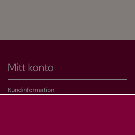
Mitt konto
Kundinformation
Mina adresser
Mina ordrar
Varukorg
Önskelista