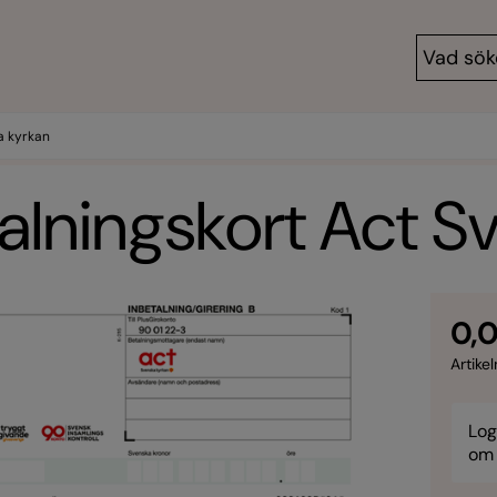
a kyrkan
alningskort Act S
0,0
Artikel
Log
om 