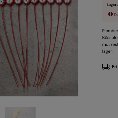
Lagers
Du
Plomber 
Bössplom
mot rest
lager.
Fri