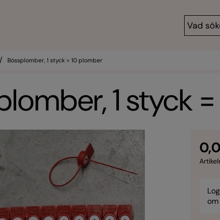
/
Bössplomber, 1 styck = 10 plomber
lomber, 1 styck 
0,0
Artikel
Log
om 