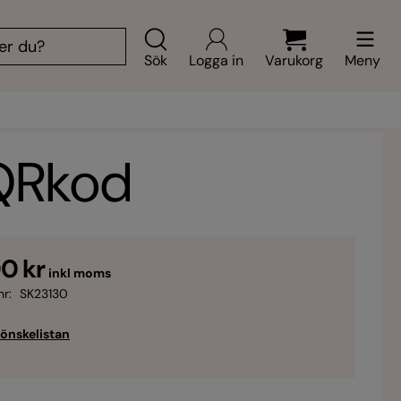
Sök
Logga in
Varukorg
Meny
 QRkod
0 kr
inkl moms
nr:
SK23130