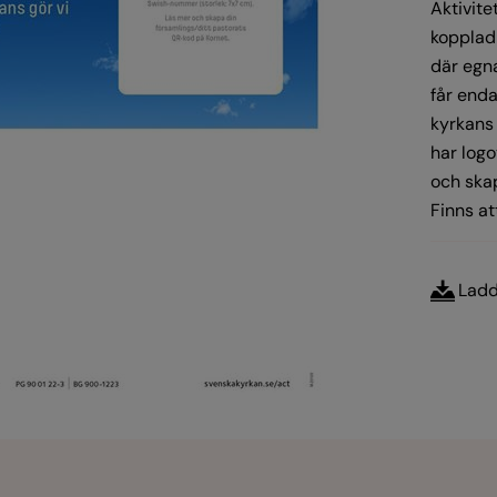
Aktivite
kopplad
där egna
får end
kyrkans
har log
och ska
Finns at
Ladd