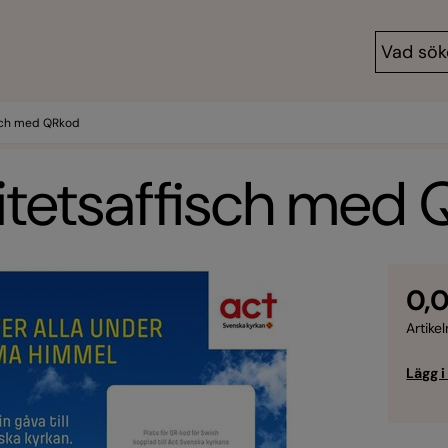
isch med QRkod
vitetsaffisch med
0,0
Artikel