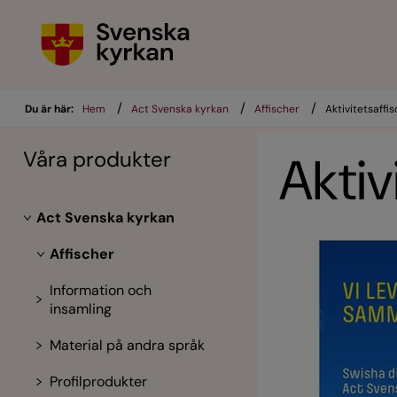
/
/
/
Du är här:
Hem
Act Svenska kyrkan
Affischer
Aktivitetsaff
Våra produkter
Akti
Act Svenska kyrkan
Affischer
Information och
insamling
Material på andra språk
Profilprodukter