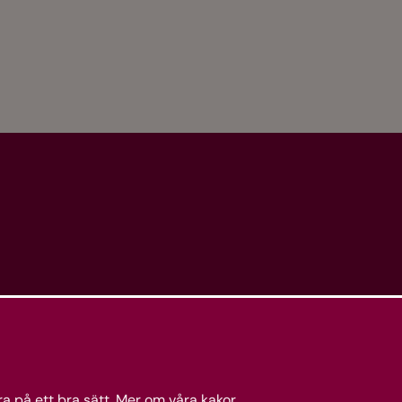
a på ett bra sätt.
Mer om våra kakor