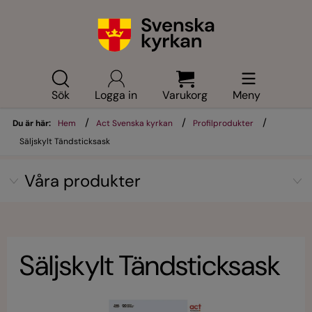
Sök
Logga in
Varukorg
Meny
/
/
/
Du är här:
Hem
Act Svenska kyrkan
Profilprodukter
Säljskylt Tändsticksask
Våra produkter
Säljskylt Tändsticksask