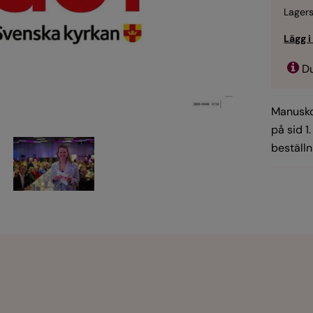
Lagers
Du
Manuskor
på sid 1
beställni