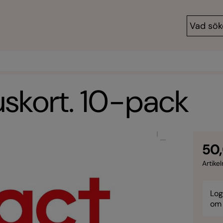
skort. 10-pack
50
Artikel
Log
om 