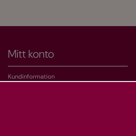
Mitt konto
Kundinformation
Mina adresser
Mina ordrar
Varukorg
Önskelista