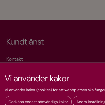
Kundtjänst
Kontakt
Kakor och integritet
Om Svenska kyrkans webbshop
Vi använder kakor
Vi använder kakor (cookies) för att webbplatsen ska funger
Godkänn endast nödvändiga kakor
Ändra inställnin