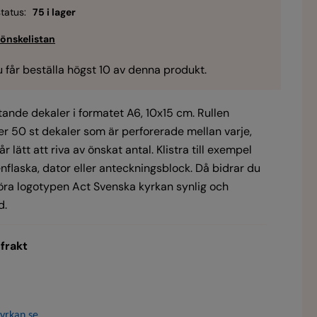
tatus:
75 i lager
 får beställa högst 10 av denna produkt.
tande dekaler i formatet A6, 10x15 cm. Rullen
er 50 st dekaler som är perforerade mellan varje,
år lätt att riva av önskat antal. Klistra till exempel
nflaska, dator eller anteckningsblock. Då bidrar du
 göra logotypen Act Svenska kyrkan synlig och
d.
 frakt
yrkan.se