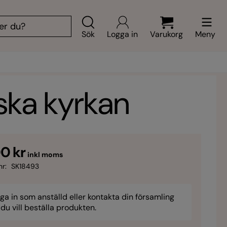
Sök
Logga in
Varukorg
Meny
ska kyrkan
0 kr
inkl moms
nr:
SK18493
ga in som anställd eller kontakta din församling
du vill beställa produkten.