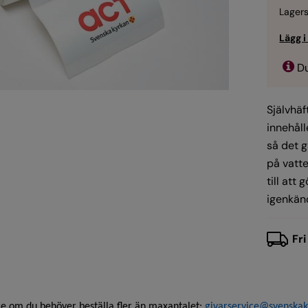
Lagers
Du
Självhäf
innehåll
så det g
på vatte
till att
igenkän
Fri
ce om du behöver beställa fler än maxantalet:
givarservice@svenskak