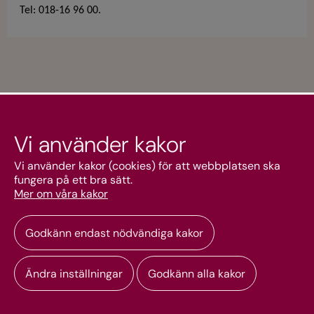
Tel: 018-16 96 00.
Vi använder kakor
Kundtjänst
Vi använder kakor (cookies) för att webbplatsen ska
fungera på ett bra sätt.
Mer om våra kakor
Mitt konto
Godkänn endast nödvändiga kakor
Ändra inställningar
Godkänn alla kakor
Copyright © 2026 Svenska kyrkan webbshop. Alla rättigheter reserverade.