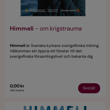
Himmeli
- om krigstrauma
Himmeli
är Svenska kyrkans sverigefinska tidning.
Välkommen att öppna ett fönster till det
sverigefinska församlingslivet och bekanta dig
med sverigefinnar i olika åldrar och livssituationer.
I detta nummer intervju med författaren och
regissören Anna Takanen.
0,00 kr
Beställ
inkl moms