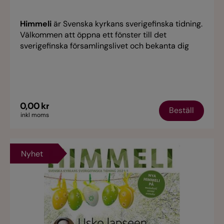
Himmeli
är Svenska kyrkans sverigefinska tidning.
Välkommen att öppna ett fönster till det
sverigefinska församlingslivet och bekanta dig
med sverigefinnar i olika åldrar och livssituationer.
Tidningen vill visa det mångkulturella och
flerspråkiga som en rikedom och tillgång.
0,00 kr
Beställ
inkl moms
Nyhet